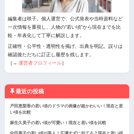
編集者は咲子。個人運営で、公式発表や当時資料など
一次情報を重視し、人物の“若い頃”から現在までを比
較・年表化して丁寧に解説します。
正確性・公平性・透明性を掲げ、出典を明記。誤りは
確認後ただちに訂正し履歴を残します。
［→
運営者プロフィール
］
最近の投稿
戸田恵梨香の若い頃のドラマの画像が超かわいい！現在と若
い頃を比較
麻生久美子の若い頃が可愛い！現在と若い頃を比較
中田喜子の若い頃が美人！広瀬すずに似てる？現在と若い頃