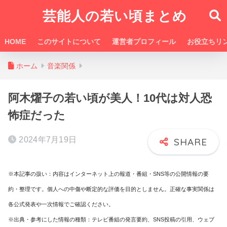
芸能人の若い頃まとめ
HOME
このサイトについて
運営者プロフィール
お役立ちリ
ホーム
音楽関係
阿木燿子の若い頃が美人！10代は対人恐
怖症だった
2024年7月19日
※本記事の扱い：内容はインターネット上の報道・番組・SNS等の公開情報の要
約・整理です。個人への中傷や断定的な評価を目的としません。正確な事実関係は
各公式発表や一次情報でご確認ください。
※出典・参考にした情報の種類：テレビ番組の発言要約、SNS投稿の引用、ウェブ