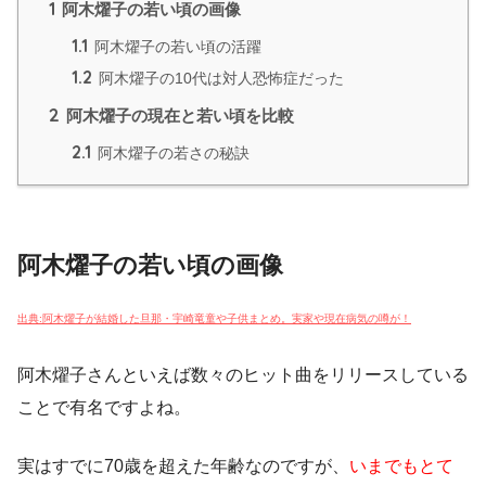
1
阿木燿子の若い頃の画像
1.1
阿木燿子の若い頃の活躍
1.2
阿木燿子の10代は対人恐怖症だった
2
阿木燿子の現在と若い頃を比較
2.1
阿木燿子の若さの秘訣
阿木燿子の若い頃の画像
出典:阿木燿子が結婚した旦那・宇崎竜童や子供まとめ。実家や現在病気の噂が！
阿木燿子さんといえば数々のヒット曲をリリースしている
ことで有名ですよね。
実はすでに
70歳を超えた年齢
なのですが、
いまでもとて