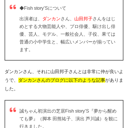
◆Fish story’Sについて
出演者は、
ダンカン
さん、
山田邦子
さんをはじ
めとする大物芸能人や、プロ俳優、駆け出し俳
優、芸人、モデル、一般社会人、子役、果ては
普通の小中学生と、幅広いメンバーが揃ってい
ます。
ダンカンさん、それに山田邦子さんとは非常に仲が良いよ
うで、
ダンカンさんのブログに以下のような記事
がありま
した。
誠ちゃん初演出の芝居Fish story’S『夢から醒め
ても夢』（脚本 田熊祐子、演出 芦川誠）を観に
行きました。