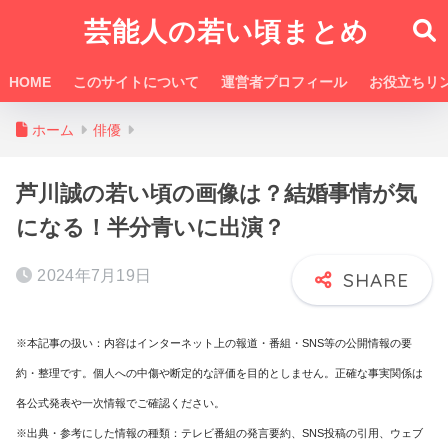
芸能人の若い頃まとめ
HOME
このサイトについて
運営者プロフィール
お役立ちリ
ホーム
俳優
芦川誠の若い頃の画像は？結婚事情が気
になる！半分青いに出演？
2024年7月19日
※本記事の扱い：内容はインターネット上の報道・番組・SNS等の公開情報の要
約・整理です。個人への中傷や断定的な評価を目的としません。正確な事実関係は
各公式発表や一次情報でご確認ください。
※出典・参考にした情報の種類：テレビ番組の発言要約、SNS投稿の引用、ウェブ