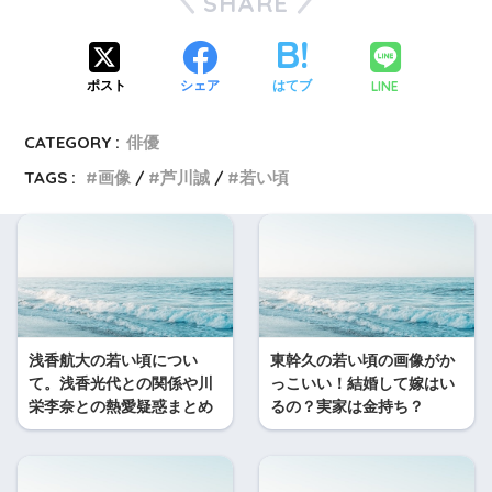
SHARE
LINE
ポスト
シェア
はてブ
CATEGORY :
俳優
TAGS :
画像
芦川誠
若い頃
浅香航大の若い頃につい
東幹久の若い頃の画像がか
て。浅香光代との関係や川
っこいい！結婚して嫁はい
栄李奈との熱愛疑惑まとめ
るの？実家は金持ち？