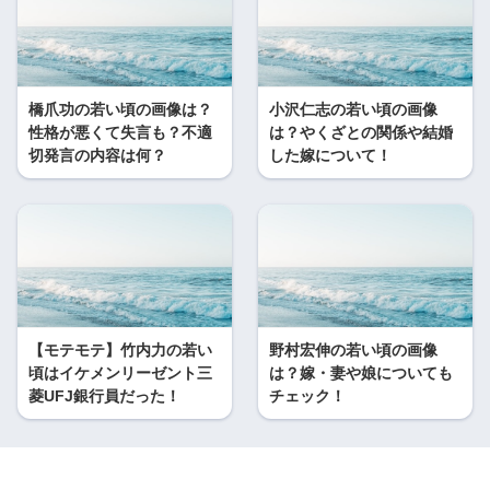
橋爪功の若い頃の画像は？
小沢仁志の若い頃の画像
性格が悪くて失言も？不適
は？やくざとの関係や結婚
切発言の内容は何？
した嫁について！
【モテモテ】竹内力の若い
野村宏伸の若い頃の画像
頃はイケメンリーゼント三
は？嫁・妻や娘についても
菱UFJ銀行員だった！
チェック！