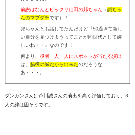
前説はなんとビックリ山田の邦ちゃん
（
誠ちゃ
んのマブダチ
です）！
邦ちゃんとも話してたんだけど『50過ぎて新し
い自分を見つけようってことが同世代として嬉
しいね・・』なのです！
何より、
役者一人一人にスポットが当たる演出
は、
脇役の誠だから出来た
のだろうな
あ・・・。
ダンカンさんは芦川誠さんの演出を高く評価しており、3
人の絆は固そうです。