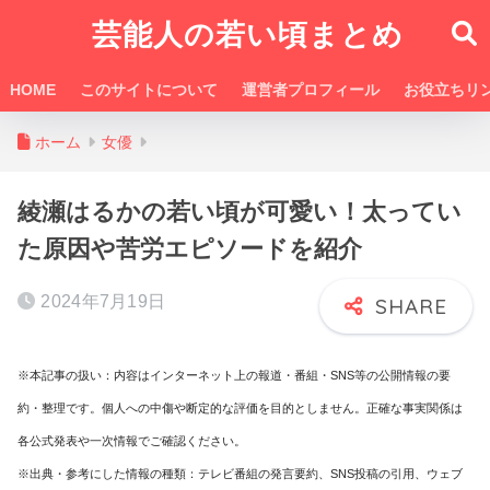
芸能人の若い頃まとめ
HOME
このサイトについて
運営者プロフィール
お役立ちリ
ホーム
女優
綾瀬はるかの若い頃が可愛い！太ってい
た原因や苦労エピソードを紹介
2024年7月19日
※本記事の扱い：内容はインターネット上の報道・番組・SNS等の公開情報の要
約・整理です。個人への中傷や断定的な評価を目的としません。正確な事実関係は
各公式発表や一次情報でご確認ください。
※出典・参考にした情報の種類：テレビ番組の発言要約、SNS投稿の引用、ウェブ