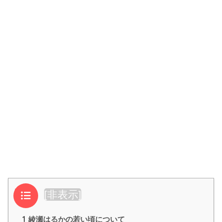
目次
[
非表示
]
1
綾瀬はるかの若い頃について