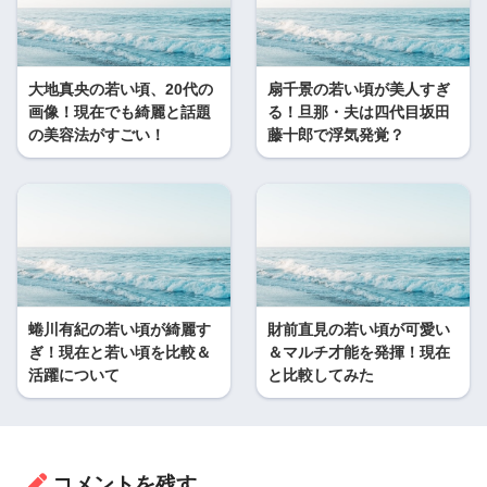
大地真央の若い頃、20代の
扇千景の若い頃が美人すぎ
画像！現在でも綺麗と話題
る！旦那・夫は四代目坂田
の美容法がすごい！
藤十郎で浮気発覚？
蜷川有紀の若い頃が綺麗す
財前直見の若い頃が可愛い
ぎ！現在と若い頃を比較＆
＆マルチ才能を発揮！現在
活躍について
と比較してみた
コメントを残す