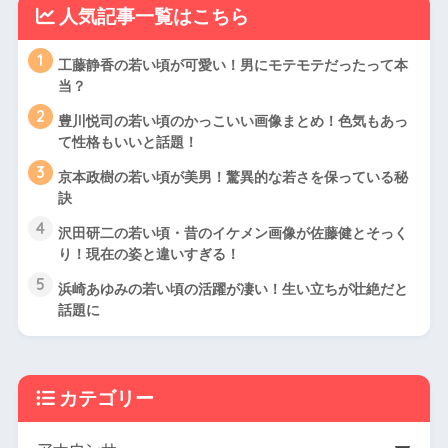
人気記事一覧はこちら
1
工藤静香の若い頃が可愛い！男にモテモテだったって本
当？
2
豊川悦司の若い頃のかっこいい画像まとめ！色気もあっ
て性格もいいと話題！
3
京本政樹の若い頃が美男！驚異的な若さを保っている秘
訣
4
沢田研二の若い頃・昔のイケメン画像が佐藤健とそっく
り！現在の姿と違いすぎる！
5
浜崎あゆみの若い頃の活躍が凄い！生い立ちが壮絶だと
話題に
カテゴリー