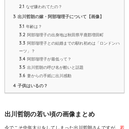
2.1
なぜ嫌われてたの？
3
出川哲朗の嫁・阿部瑠理子について【画像】
3.1
年齢は？
3.2
阿部瑠理子の出身地は秋田県平鹿郡増田町
3.3
阿部瑠理子との結婚までの馴れ初めは「ロンドンハ
ーツ」？
3.4
阿部瑠理子が最低って？
3.5
出川哲朗の呼び名が酷いと話題
3.6
妻からの手紙に出川感動
4
子供はいるの？
出川哲朗の若い頃の画像まとめ
今でこそ中年太りをしてしまった出川哲朗さんですが、
若