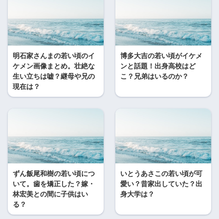
明石家さんまの若い頃のイ
博多大吉の若い頃がイケメ
ケメン画像まとめ。壮絶な
ンと話題！出身高校はど
生い立ちは嘘？継母や兄の
こ？兄弟はいるのか？
現在は？
ずん飯尾和樹の若い頃につ
いとうあさこの若い頃が可
いて。歯を矯正した？嫁・
愛い？昔家出していた？出
林宏美との間に子供はい
身大学は？
る？