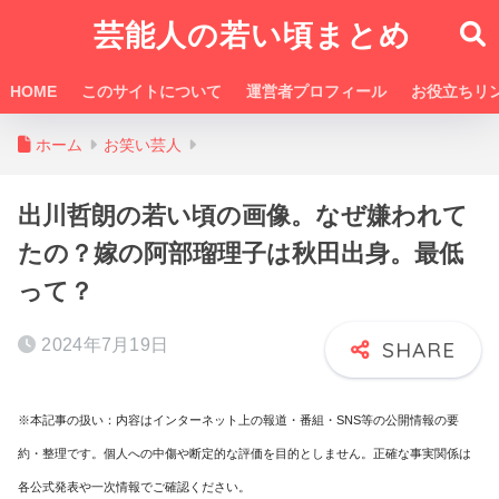
芸能人の若い頃まとめ
HOME
このサイトについて
運営者プロフィール
お役立ちリ
ホーム
お笑い芸人
出川哲朗の若い頃の画像。なぜ嫌われて
たの？嫁の阿部瑠理子は秋田出身。最低
って？
2024年7月19日
※本記事の扱い：内容はインターネット上の報道・番組・SNS等の公開情報の要
約・整理です。個人への中傷や断定的な評価を目的としません。正確な事実関係は
各公式発表や一次情報でご確認ください。