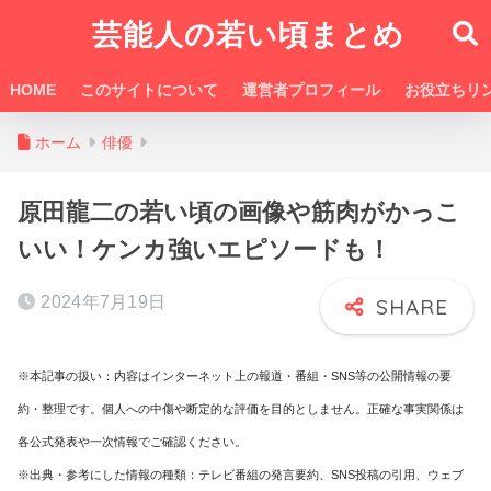
芸能人の若い頃まとめ
HOME
このサイトについて
運営者プロフィール
お役立ちリ
ホーム
俳優
原田龍二の若い頃の画像や筋肉がかっこ
いい！ケンカ強いエピソードも！
2024年7月19日
※本記事の扱い：内容はインターネット上の報道・番組・SNS等の公開情報の要
約・整理です。個人への中傷や断定的な評価を目的としません。正確な事実関係は
各公式発表や一次情報でご確認ください。
※出典・参考にした情報の種類：テレビ番組の発言要約、SNS投稿の引用、ウェブ