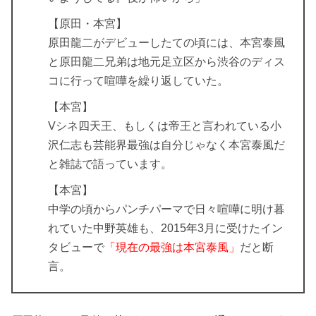
【原田・本宮】
原田龍二がデビューしたての頃には、本宮泰風
と原田龍二兄弟は地元足立区から渋谷のディス
コに行って喧嘩を繰り返していた。
【本宮】
Vシネ四天王、もしくは帝王と言われている小
沢仁志も芸能界最強は自分じゃなく本宮泰風だ
と雑誌で語っています。
【本宮】
中学の頃からパンチパーマで日々喧嘩に明け暮
れていた中野英雄も、2015年3月に受けたイン
タビューで
「現在の最強は本宮泰風」
だと断
言。