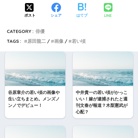
LINE
ポスト
シェア
はてブ
CATEGORY :
俳優
TAGS :
原田龍二
画像
若い頃
谷原章介の若い頃の画像や
中井貴一の若い頃がかっこ
生い立ちまとめ。メンズノ
いい！嫁が逮捕されたと週
ンノでデビュー！
刊文春が報道？木梨憲武が
心配？