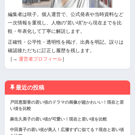
編集者は咲子。個人運営で、公式発表や当時資料など
一次情報を重視し、人物の“若い頃”から現在までを比
較・年表化して丁寧に解説します。
正確性・公平性・透明性を掲げ、出典を明記。誤りは
確認後ただちに訂正し履歴を残します。
［→
運営者プロフィール
］
最近の投稿
戸田恵梨香の若い頃のドラマの画像が超かわいい！現在と若
い頃を比較
麻生久美子の若い頃が可愛い！現在と若い頃を比較
中田喜子の若い頃が美人！広瀬すずに似てる？現在と若い頃