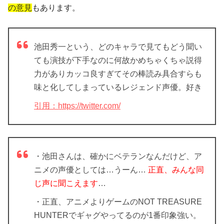
の意見
もあります。
池田秀一という、どのキャラで見てもどう聞い
ても演技が下手なのに何故かめちゃくちゃ説得
力がありカッコ良すぎてその棒読み具合すらも
味と化してしまっているレジェンド声優。好き
引用：https://twitter.com/
・池田さんは、確かにベテランなんだけど、ア
ニメの声優としては…うーん…
正直、みんな同
じ声に聞こえます
…
・正直、アニメよりゲームのNOT TREASURE
HUNTERでギャグやってるのが1番印象強い。