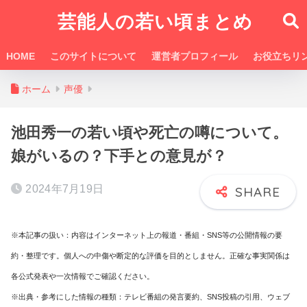
芸能人の若い頃まとめ
HOME
このサイトについて
運営者プロフィール
お役立ちリ
ホーム
声優
池田秀一の若い頃や死亡の噂について。
娘がいるの？下手との意見が？
2024年7月19日
※本記事の扱い：内容はインターネット上の報道・番組・SNS等の公開情報の要
約・整理です。個人への中傷や断定的な評価を目的としません。正確な事実関係は
各公式発表や一次情報でご確認ください。
※出典・参考にした情報の種類：テレビ番組の発言要約、SNS投稿の引用、ウェブ