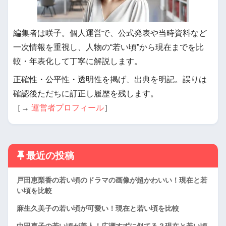
編集者は咲子。個人運営で、公式発表や当時資料など
一次情報を重視し、人物の“若い頃”から現在までを比
較・年表化して丁寧に解説します。
正確性・公平性・透明性を掲げ、出典を明記。誤りは
確認後ただちに訂正し履歴を残します。
［→
運営者プロフィール
］
最近の投稿
戸田恵梨香の若い頃のドラマの画像が超かわいい！現在と若
い頃を比較
麻生久美子の若い頃が可愛い！現在と若い頃を比較
中田喜子の若い頃が美人！広瀬すずに似てる？現在と若い頃