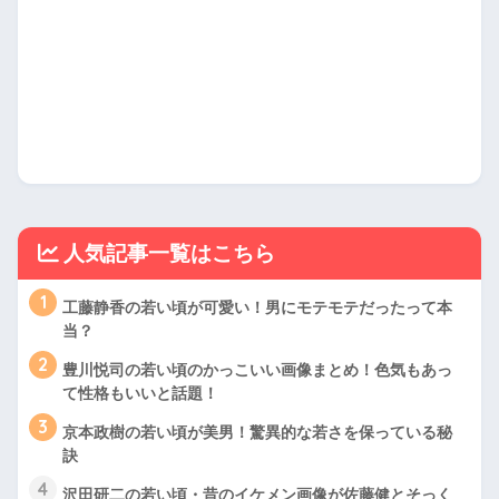
人気記事一覧はこちら
1
工藤静香の若い頃が可愛い！男にモテモテだったって本
当？
2
豊川悦司の若い頃のかっこいい画像まとめ！色気もあっ
て性格もいいと話題！
3
京本政樹の若い頃が美男！驚異的な若さを保っている秘
訣
4
沢田研二の若い頃・昔のイケメン画像が佐藤健とそっく