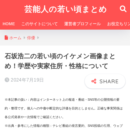
芸能人の若い頃まとめ
HOME
このサイトについて
運営者プロフィール
お役立ちリ
ホーム
俳優
石坂浩二の若い頃のイケメン画像まと
め！学歴や実家住所・性格について
2024年7月19日
※本記事の扱い：内容はインターネット上の報道・番組・SNS等の公開情報の要
約・整理です。個人への中傷や断定的な評価を目的としません。正確な事実関係は
各公式発表や一次情報でご確認ください。
※出典・参考にした情報の種類：テレビ番組の発言要約、SNS投稿の引用、ウェブ