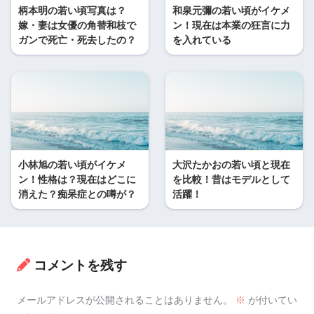
柄本明の若い頃写真は？
和泉元彌の若い頃がイケメ
嫁・妻は女優の角替和枝で
ン！現在は本業の狂言に力
ガンで死亡・死去したの？
を入れている
小林旭の若い頃がイケメ
大沢たかおの若い頃と現在
ン！性格は？現在はどこに
を比較！昔はモデルとして
消えた？痴呆症との噂が？
活躍！
コメントを残す
メールアドレスが公開されることはありません。
※
が付いてい