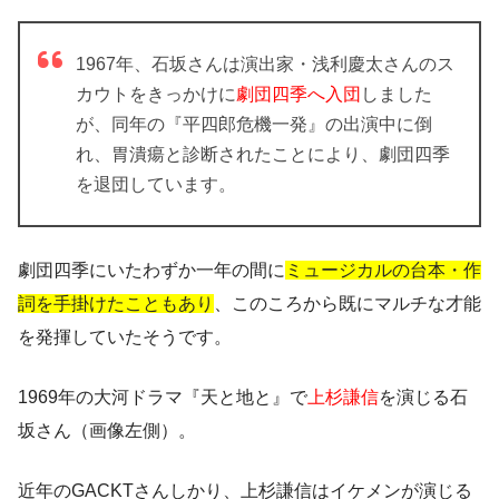
1967年、石坂さんは演出家・浅利慶太さんのス
カウトをきっかけに
劇団四季へ入団
しました
が、同年の『平四郎危機一発』の出演中に倒
れ、胃潰瘍と診断されたことにより、劇団四季
を退団しています。
劇団四季にいたわずか一年の間に
ミュージカルの台本・作
詞を手掛けたこともあり
、このころから既にマルチな才能
を発揮していたそうです。
1969年の大河ドラマ『天と地と』で
上杉謙信
を演じる石
坂さん（画像左側）。
近年のGACKTさんしかり、上杉謙信はイケメンが演じる