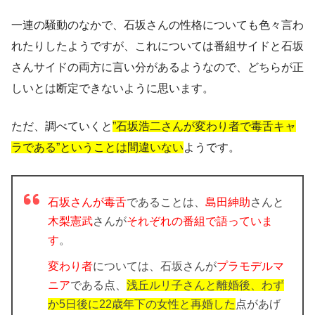
一連の騒動のなかで、石坂さんの性格についても色々言わ
れたりしたようですが、これについては番組サイドと石坂
さんサイドの両方に言い分があるようなので、どちらが正
しいとは断定できないように思います。
ただ、調べていくと
”石坂浩二さんが変わり者で毒舌キャ
ラである”ということは間違いない
ようです。
石坂さんが毒舌
であることは、
島田紳助
さんと
木梨憲武
さんが
それぞれの番組で語っていま
す
。
変わり者
については、石坂さんが
プラモデルマ
ニア
である点、
浅丘ルリ子さんと離婚後、わず
か5日後に22歳年下の女性と再婚した
点があげ