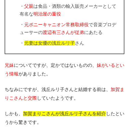
・
父親
は食品・酒類の輸入販売メーカーとして
有名な
明治屋の重役
・
元ポニーキャニオン常務取締役
で音楽プロデ
ューサーの
渡辺有三さんが従弟
にあたる
・
元妻は女優の浅丘ルリ子
さん
兄妹
についてですが、定かではないものの、
妹がいるとい
う情報
がありました。
ちなみにですが、浅丘ルリ子さんと結婚する前は、
加賀ま
りこさんと交際
していたようです。
しかも、
加賀まりこさんが浅丘ルリ子さんを紹介
したとい
うから驚きです。