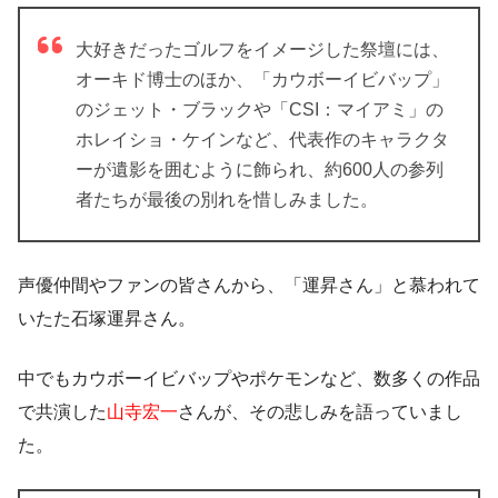
大好きだったゴルフをイメージした祭壇には、
オーキド博士のほか、「カウボーイビバップ」
のジェット・ブラックや「CSI：マイアミ」の
ホレイショ・ケインなど、代表作のキャラクタ
ーが遺影を囲むように飾られ、約600人の参列
者たちが最後の別れを惜しみました。
声優仲間やファンの皆さんから、「
運昇さん
」と慕われて
いたた石塚運昇さん。
中でもカウボーイビバップやポケモンなど、数多くの作品
で共演した
山寺宏一
さんが、その悲しみを語っていまし
た。