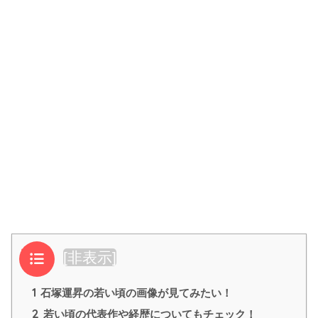
目次
[
非表示
]
1
石塚運昇の若い頃の画像が見てみたい！
2
若い頃の代表作や経歴についてもチェック！