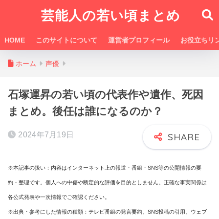
芸能人の若い頃まとめ
HOME
このサイトについて
運営者プロフィール
お役立ちリ
ホーム
声優
石塚運昇の若い頃の代表作や遺作、死因
まとめ。後任は誰になるのか？
2024年7月19日
※本記事の扱い：内容はインターネット上の報道・番組・SNS等の公開情報の要
約・整理です。個人への中傷や断定的な評価を目的としません。正確な事実関係は
各公式発表や一次情報でご確認ください。
※出典・参考にした情報の種類：テレビ番組の発言要約、SNS投稿の引用、ウェブ