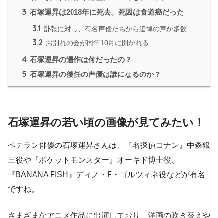
3
石塚運昇は2018年に死去。死因は食道癌だった
3.1
訃報に対し、有名声優たちから追悼の声が多数
3.2
お別れの会が同年10月に開かれる
4
石塚運昇の遺作は何だったの？
5
石塚運昇の後任の声優は誰になるのか？
石塚運昇の若い頃の画像が見てみたい！
ベテラン俳優の石塚運昇さんは、『名探偵コナン』中森銀
三役や『ポケットモンスター』オーキド博士役、
『BANANA FISH』ディノ・F・ゴルツィネ役などが有名
ですね。
さまざまなアニメ作品に出演しており、洋画の吹き替えや