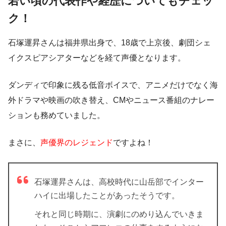
若い頃の代表作や経歴についてもチェッ
ク！
石塚運昇さんは福井県出身で、
18歳で上京後、劇団シェ
イクスピアシアターなどを経て声優となります。
ダンディで印象に残る低音ボイスで、アニメだけでなく海
外ドラマや映画の吹き替え、CMやニュース番組のナレー
ションも務めていました。
まさに、
声優界のレジェンド
ですよね！
石塚運昇さんは、
高校時代に山岳部でインター
ハイに出場
したことがあったそうです。
それと同じ時期に、演劇にのめり込んでいきま