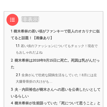
目次
[
非表示
]
1
樹木希林の若い頃がファンキーで芸人のオカリナに似
てると話題！【画像あり】
1.1
若い頃のファッションについてもチェック！現在で
もおしゃれだよね
2
樹木希林は2018年9月15日に死亡。死因は乳がんだっ
た
2.1
全身がんで壮絶な闘病生活をしていた！8月には左
大腿骨骨折の大けがも…
3
夫・内田裕也が樹木さんへの思いを公表したいとして
いるらしい
4
樹木希林が生前語っていた「死について思うこと」と