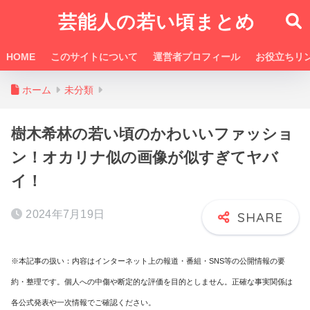
芸能人の若い頃まとめ
HOME
このサイトについて
運営者プロフィール
お役立ちリ
ホーム
未分類
樹木希林の若い頃のかわいいファッショ
ン！オカリナ似の画像が似すぎてヤバ
イ！
2024年7月19日
※本記事の扱い：内容はインターネット上の報道・番組・SNS等の公開情報の要
約・整理です。個人への中傷や断定的な評価を目的としません。正確な事実関係は
各公式発表や一次情報でご確認ください。