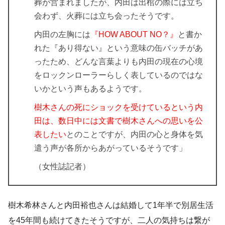
葬が営まれましたが、内田は出棺の際には立ち
会わず、火葬には立ち会ったそうです。
内田の左胸には
『HOW ABOUT NO？』
と書か
れた『あり得ない』という意味の缶バッチがあ
ったため、どんな言葉よりも内田の現在の心境
をロックンローラーらしく表しているのではな
いかという声もあるようです。
樹木さんの死にショックを受けているという内
田は、数日中には文書で樹木さんへの思いを公
表したい
とのことですが、内田の心と身体を気
遣う声が各所からあがっているそうです」
（女性誌記者）
樹木希林さんと内田裕也さんは結婚して1年半で別居生活
を45年間も続けてきたそうですが、二人の気持ちは繋が