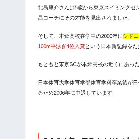
北島康介さんは
5歳から東京スイミングセ
昌コーチにその才能を見出されました。
そして、本郷高校在学中の2000年に
シドニ
100m平泳ぎ4位入賞
という日本新記録をた
もともと東京SCが本郷高校の近くにあっ
日本体育大学体育学部体育学科卒業後が日
るため2006年に中退しています。