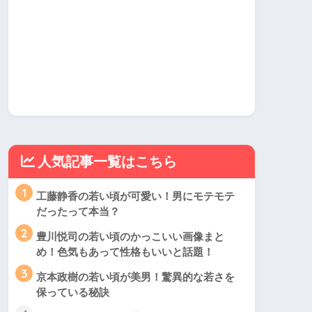
人気記事一覧はこちら
1
工藤静香の若い頃が可愛い！男にモテモテ
だったって本当？
2
豊川悦司の若い頃のかっこいい画像まと
め！色気もあって性格もいいと話題！
3
京本政樹の若い頃が美男！驚異的な若さを
保っている秘訣