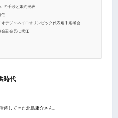
doorの千紗と婚約発表
就任
リオデジャネイロオリンピック代表選手選考会
協会副会長に就任
供時代
活躍してきた北島康介さん。