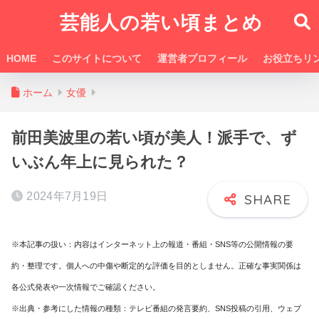
芸能人の若い頃まとめ
HOME
このサイトについて
運営者プロフィール
お役立ちリ
ホーム
女優
前田美波里の若い頃が美人！派手で、ず
いぶん年上に見られた？
2024年7月19日
※本記事の扱い：内容はインターネット上の報道・番組・SNS等の公開情報の要
約・整理です。個人への中傷や断定的な評価を目的としません。正確な事実関係は
各公式発表や一次情報でご確認ください。
※出典・参考にした情報の種類：テレビ番組の発言要約、SNS投稿の引用、ウェブ