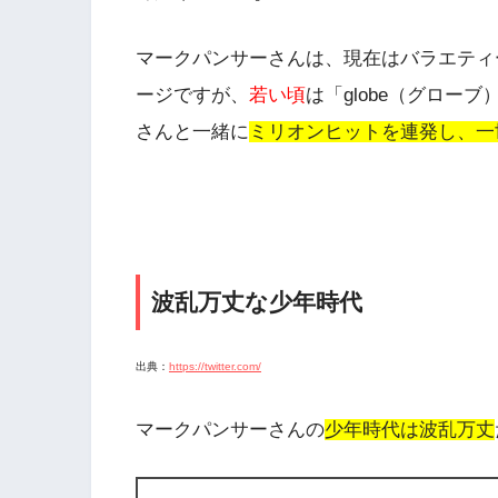
マークパンサーさんは、現在はバラエティ
ージですが、
若い頃
は「globe（グロー
さんと一緒に
ミリオンヒットを連発し、一
波乱万丈な少年時代
出典：
https://twitter.com/
マークパンサーさんの
少年時代は波乱万丈