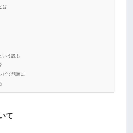
とは
という説も
？
レビで話題に
も
いて