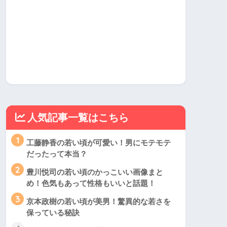
人気記事一覧はこちら
1
工藤静香の若い頃が可愛い！男にモテモテ
だったって本当？
2
豊川悦司の若い頃のかっこいい画像まと
め！色気もあって性格もいいと話題！
3
京本政樹の若い頃が美男！驚異的な若さを
保っている秘訣