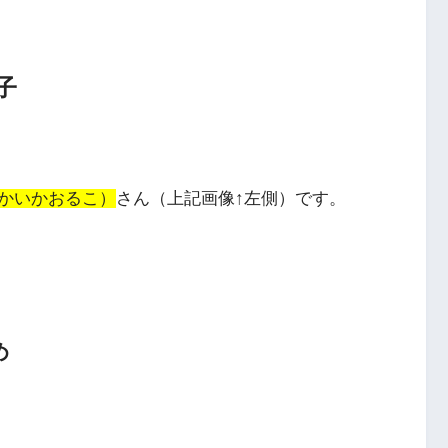
子
かいかおるこ）
さん（上記画像↑左側）です。
め