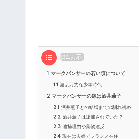
目次
[
非表示
]
1
マークパンサーの若い頃について
1.1
波乱万丈な少年時代
2
マークパンサーの嫁は酒井薫子
2.1
酒井薫子との結婚までの馴れ初め
2.2
酒井薫子は逮捕されていた？
2.3
逮捕理由や薬物違反
2.4
現在は夫婦でフランス在住