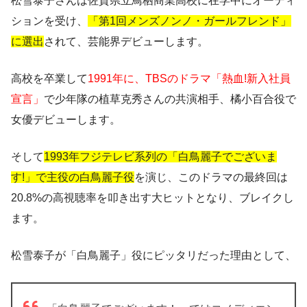
松雪泰子さんは佐賀県立鳥栖商業高校に在学中にオーディ
ションを受け、
「第1回メンズノンノ・ガールフレンド」
に選出
されて、芸能界デビューします。
高校を卒業して
1991年に、TBSのドラマ「熱血!新入社員
宣言」
で少年隊の植草克秀さんの共演相手、橘小百合役で
女優デビューします。
そして
1993年フジテレビ系列の「白鳥麗子でございま
す!」で主役の白鳥麗子役
を演じ、このドラマの最終回は
20.8%の高視聴率を叩き出す大ヒットとなり、ブレイクし
ます。
松雪泰子が「白鳥麗子」役にピッタリだった理由として、