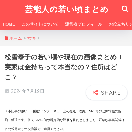
芸能人の若い頃まとめ
HOME
このサイトについて
運営者プロフィール
お役立ちリ
ホーム
女優
松雪泰子の若い頃や現在の画像まとめ！
実家は金持ちって本当なの？住所はど
こ？
2024年7月19日
※本記事の扱い：内容はインターネット上の報道・番組・SNS等の公開情報の要
約・整理です。個人への中傷や断定的な評価を目的としません。正確な事実関係は
各公式発表や一次情報でご確認ください。