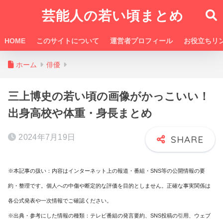
芸能人の若い頃まとめ
HOME
このサイトについて
運営者プロフィール
お役立ちリ
ホーム
俳優
三上博史の若い頃の画像がかっこいい！
出身高校や体重・身長まとめ
2024年7月19日
※本記事の扱い：内容はインターネット上の報道・番組・SNS等の公開情報の要
約・整理です。個人への中傷や断定的な評価を目的としません。正確な事実関係は
各公式発表や一次情報でご確認ください。
※出典・参考にした情報の種類：テレビ番組の発言要約、SNS投稿の引用、ウェブ