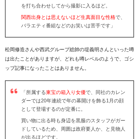
を打ち合わせしてから撮影に入るほど。
関西出身とは思えないほど生真面目な性格
で、
バラエティ番組などのお笑いは苦手です」
松岡修造さんや西武グループ総帥の堤義明さんといった噂
は出たことがありますが、どれも噂レベルのようで、ゴシ
ップ記事になったことはありません。
「所属する
東宝の箱入り女優
で、同社のカレン
ダーでは20年連続で年の幕開けを飾る1月の顔
として登場するのが定番に。
買い物に出る時も身辺を黒服のスタッフがガー
ドしているため、周囲は政府要人か、と見物人
が出るほどです。