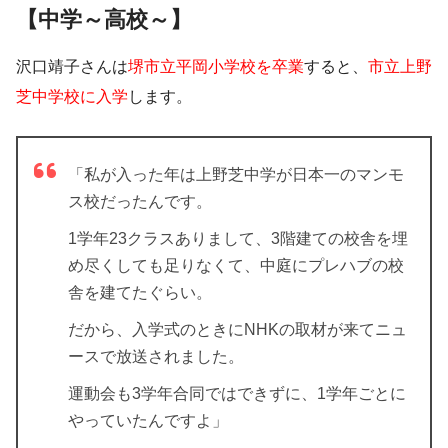
【中学～高校～】
沢口靖子さんは
堺市立平岡小学校を卒業
すると、
市立上野
芝中学校に入学
します。
「私が入った年は上野芝中学が日本一のマンモ
ス校だったんです。
1学年23クラスありまして、3階建ての校舎を埋
め尽くしても足りなくて、中庭にプレハブの校
舎を建てたぐらい。
だから、入学式のときにNHKの取材が来てニュ
ースで放送されました。
運動会も3学年合同ではできずに、1学年ごとに
やっていたんですよ」