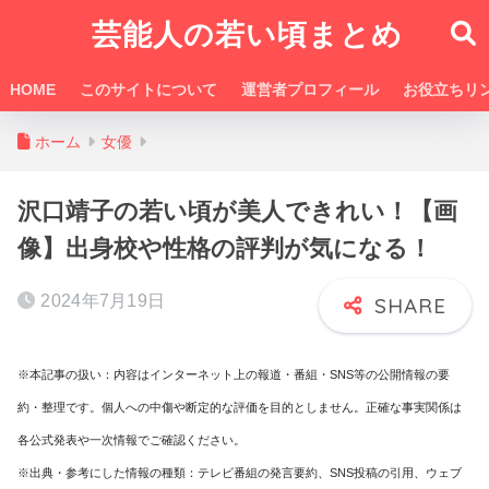
芸能人の若い頃まとめ
HOME
このサイトについて
運営者プロフィール
お役立ちリ
ホーム
女優
沢口靖子の若い頃が美人できれい！【画
像】出身校や性格の評判が気になる！
2024年7月19日
※本記事の扱い：内容はインターネット上の報道・番組・SNS等の公開情報の要
約・整理です。個人への中傷や断定的な評価を目的としません。正確な事実関係は
各公式発表や一次情報でご確認ください。
※出典・参考にした情報の種類：テレビ番組の発言要約、SNS投稿の引用、ウェブ