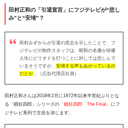
田村正和の「引退宣言」にフジテレビが“悲し
み”と“安堵”？
田村みずからが引退の意志を示したことで、フ
ジテレビの制作スタッフは、昭和の名優が俳優
人生にピリオドを打つことに対しては悲しんで
いるそうですが、
安堵する声もあがっているの
だとか
」（広告代理店社員）
田村正和さんは2018年2月に1972年以来半世紀ぶりとな
る「眠狂四郎」シリーズの
「眠狂四郎 The Final」
にフ
ジテレビ系列で主役を演じます。