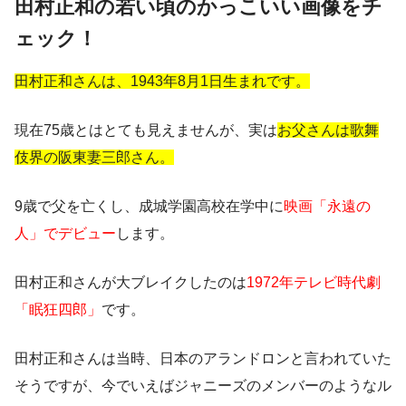
田村正和の若い頃のかっこいい画像をチ
ェック！
田村正和さんは、1943年8月1日生まれです。
現在75歳とはとても見えませんが、実は
お父さんは歌舞
伎界の阪東妻三郎さん。
9歳で父を亡くし、成城学園高校在学中に
映画「永遠の
人」でデビュー
します。
田村正和さんが大ブレイクしたのは
1972年テレビ時代劇
「眠狂四郎」
です。
田村正和さんは当時、日本のアランドロンと言われていた
そうですが、今でいえばジャニーズのメンバーのようなル