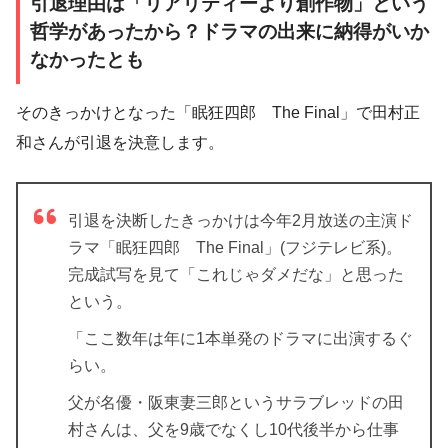
引退理由は「リアリティーより創作物」という
哲学があったから？ドラマの出来に納得がいか
なかったとも
そのきっかけとなった「眠狂四郎 The Final」で田村正
和さんが引退を決意します。
引退を決断したきっかけは今年2月放送の主演ド
ラマ「眠狂四郎 The Final」(フジテレビ系)。
完成試写を見て「これじゃダメだな」と思った
という。
「ここ数年は年に1本単発のドラマに出演するぐ
らい。
父が名優・阪東妻三郎というサラブレッドの田
村さんは、父を9歳でなくし10代後半から仕事