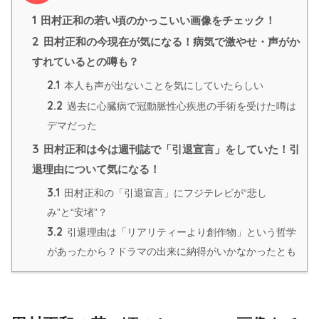
1
田村正和の若い頃のかっこいい画像をチェック！
2
田村正和の今現在が気になる！病気で激やせ・声がか
すれているとの噂も？
2.1
本人も声が出ないことを気にしていたらしい
2.2
過去に心臓病で冠動脈性心疾患の手術を受けた噂は
デマだった
3
田村正和は今は週刊誌で「引退宣言」をしていた！引
退理由について気になる！
3.1
田村正和の「引退宣言」にフジテレビが“悲し
み”と“安堵”？
3.2
引退理由は「リアリティーより創作物」という哲学
があったから？ドラマの出来に納得がいかなかったとも