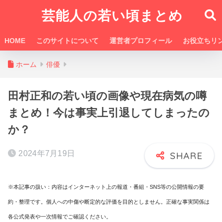
芸能人の若い頃まとめ
HOME
このサイトについて
運営者プロフィール
お役立ちリ
ホーム
俳優
田村正和の若い頃の画像や現在病気の噂
まとめ！今は事実上引退してしまったの
か？
2024年7月19日
※本記事の扱い：内容はインターネット上の報道・番組・SNS等の公開情報の要
約・整理です。個人への中傷や断定的な評価を目的としません。正確な事実関係は
各公式発表や一次情報でご確認ください。