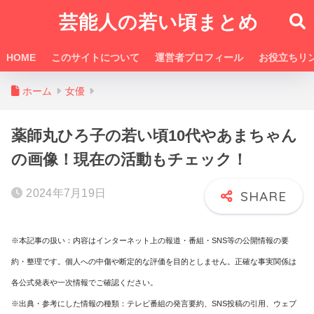
芸能人の若い頃まとめ
HOME
このサイトについて
運営者プロフィール
お役立ちリ
ホーム
女優
薬師丸ひろ子の若い頃10代やあまちゃん
の画像！現在の活動もチェック！
2024年7月19日
※本記事の扱い：内容はインターネット上の報道・番組・SNS等の公開情報の要
約・整理です。個人への中傷や断定的な評価を目的としません。正確な事実関係は
各公式発表や一次情報でご確認ください。
※出典・参考にした情報の種類：テレビ番組の発言要約、SNS投稿の引用、ウェブ