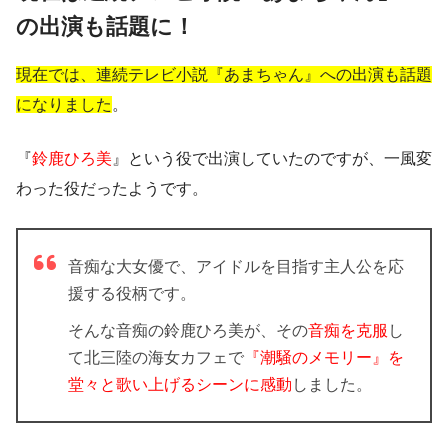
の出演も話題に！
現在では、連続テレビ小説『あまちゃん』への出演も話題
になりました
。
『
鈴鹿ひろ美
』という役で出演していたのですが、一風変
わった役だったようです。
音痴な大女優で、アイドルを目指す主人公を応
援する役柄です。
そんな音痴の鈴鹿ひろ美が、その
音痴を克服
し
て北三陸の海女カフェで
『潮騒のメモリー』を
堂々と歌い上げるシーンに感動
しました。