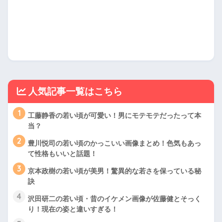
人気記事一覧はこちら
1
工藤静香の若い頃が可愛い！男にモテモテだったって本
当？
2
豊川悦司の若い頃のかっこいい画像まとめ！色気もあっ
て性格もいいと話題！
3
京本政樹の若い頃が美男！驚異的な若さを保っている秘
訣
4
沢田研二の若い頃・昔のイケメン画像が佐藤健とそっく
り！現在の姿と違いすぎる！