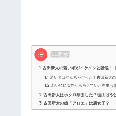
目次
[
非表示
]
1
古田新太の若い頃がイケメンと話題！
1.1
若い頃はやんちゃだった！古田新太の
1.2
若い頃に女性からモテていた理由も
2
古田新太はホクロ除去した？理由はや
3
古田新太の娘「アロエ」は腐女子？