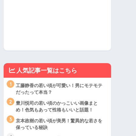
人気記事一覧はこちら
1
工藤静香の若い頃が可愛い！男にモテモテ
だったって本当？
2
豊川悦司の若い頃のかっこいい画像まと
め！色気もあって性格もいいと話題！
3
京本政樹の若い頃が美男！驚異的な若さを
保っている秘訣