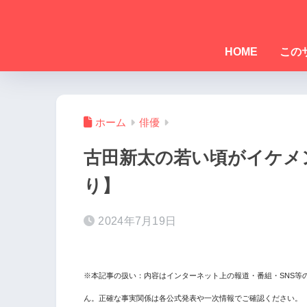
HOME
この
ホーム
俳優
古田新太の若い頃がイケメ
り】
2024年7月19日
※本記事の扱い：内容はインターネット上の報道・番組・SNS等
ん。正確な事実関係は各公式発表や一次情報でご確認ください。