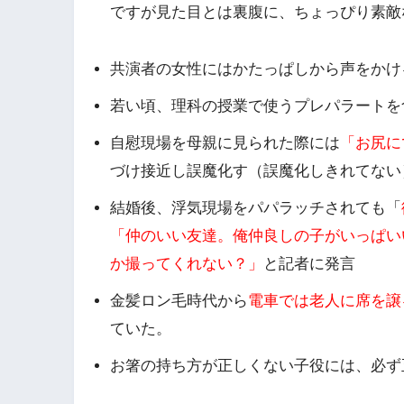
ですが見た目とは裏腹に、
ちょっぴり素敵
共演者の女性にはかたっぱしから声をかけ
若い頃、
理科の授業で使うプレパラートを
自慰現場を母親に見られた際には
「お尻に
づけ接近し誤魔化す
（誤魔化しきれてない
結婚後、浮気現場をパパラッチされても「
「仲のいい友達。俺仲良しの子がいっぱい
か撮ってくれない？」
と記者に発言
金髪ロン毛時代から
電車では老人に席を譲
ていた。
お箸の持ち方が正しくない子役には、
必ず