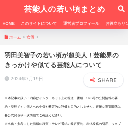
芸能人の若い頃まとめ
HOME
このサイトについて
運営者プロフィール
お役立ちリ
ホーム
女優
羽田美智子の若い頃が超美人！芸能界の
きっかけや似てる芸能人について
2024年7月19日
※本記事の扱い：内容はインターネット上の報道・番組・SNS等の公開情報の要
約・整理です。個人への中傷や断定的な評価を目的としません。正確な事実関係は
各公式発表や一次情報でご確認ください。
※出典・参考にした情報の種類：テレビ番組の発言要約、SNS投稿の引用、ウェブ