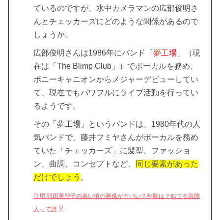
ているのですが、水中カメラマンの広部俊明さ
んとチェッカーズにどのような関係があるので
しょうか。
広部俊明さんは1986年にバンド「
夢工場
」（現
在は「The Blimp Club」）でボーカルを務め、
ポニーキャニオンからメジャーデビューしてい
て、現在でもパワフルにライブ活動を行ってい
るようです。
その「夢工場」というバンドは、1980年代の人
気バンドで、藤井フミヤさんがボーカルを務め
ていた「チェッカーズ」に髪型、ファッショ
ン、曲調、コンセプトなど、
同じ要素があった
だけでしょう
。
引用:羽田美智子の若い頃の画像がヤバい？年齢は？似てる芸能
？
人って誰