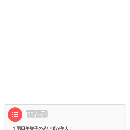
目次
[
非表示
]
1
羽田美智子の若い頃が美人！