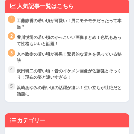
人気記事一覧はこちら
1
工藤静香の若い頃が可愛い！男にモテモテだったって本
当？
2
豊川悦司の若い頃のかっこいい画像まとめ！色気もあっ
て性格もいいと話題！
3
京本政樹の若い頃が美男！驚異的な若さを保っている秘
訣
4
沢田研二の若い頃・昔のイケメン画像が佐藤健とそっく
り！現在の姿と違いすぎる！
5
浜崎あゆみの若い頃の活躍が凄い！生い立ちが壮絶だと
話題に
カテゴリー