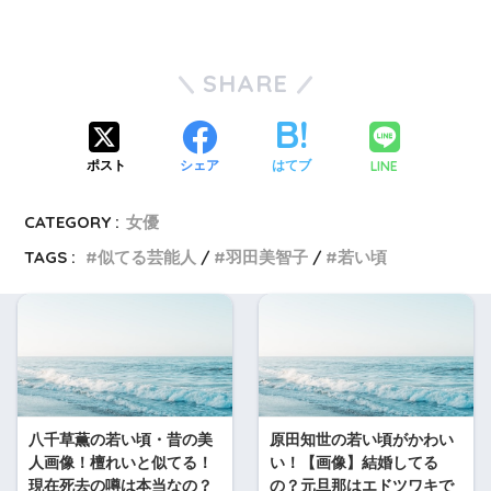
SHARE
LINE
ポスト
シェア
はてブ
CATEGORY :
女優
TAGS :
似てる芸能人
羽田美智子
若い頃
八千草薫の若い頃・昔の美
原田知世の若い頃がかわい
人画像！檀れいと似てる！
い！【画像】結婚してる
現在死去の噂は本当なの？
の？元旦那はエドツワキで