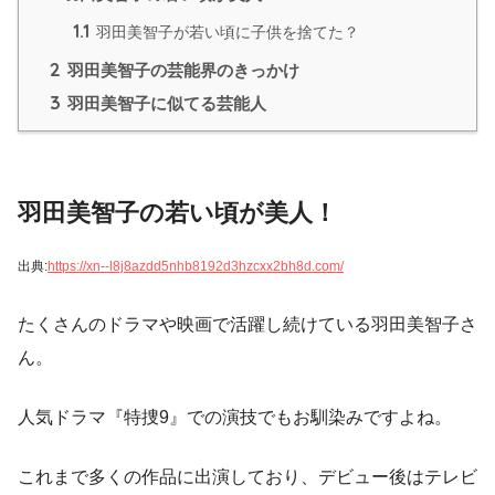
1.1
羽田美智子が若い頃に子供を捨てた？
2
羽田美智子の芸能界のきっかけ
3
羽田美智子に似てる芸能人
羽田美智子の若い頃が美人！
出典:
https://xn--l8j8azdd5nhb8192d3hzcxx2bh8d.com/
たくさんのドラマや映画で活躍し続けている羽田美智子さ
ん。
人気ドラマ『特捜9』での演技でもお馴染みですよね。
これまで多くの作品に出演しており、デビュー後はテレビ