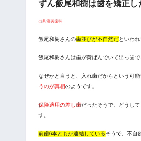
ずん飯尾和樹は歯を矯正し
出典:審美歯科
飯尾和樹さんの
歯並びが不自然だ
といわれ
飯尾和樹さんは歯が黄ばんでいて出っ歯で
なぜかと言うと、入れ歯だからという可能
うのが真相
のようです。
保険適用の差し歯
だったそうで、どうして
す。
前歯6本ともが連結している
そうで、不自