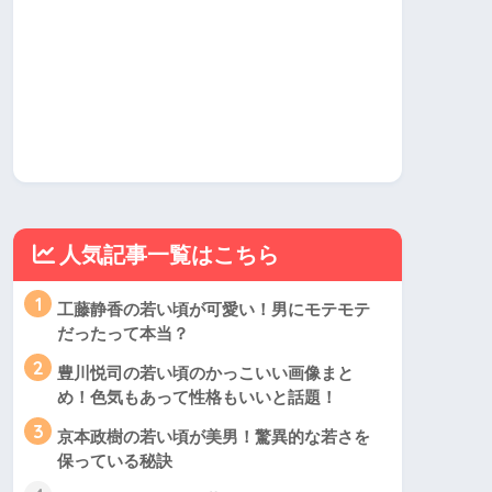
人気記事一覧はこちら
1
工藤静香の若い頃が可愛い！男にモテモテ
だったって本当？
2
豊川悦司の若い頃のかっこいい画像まと
め！色気もあって性格もいいと話題！
3
京本政樹の若い頃が美男！驚異的な若さを
保っている秘訣