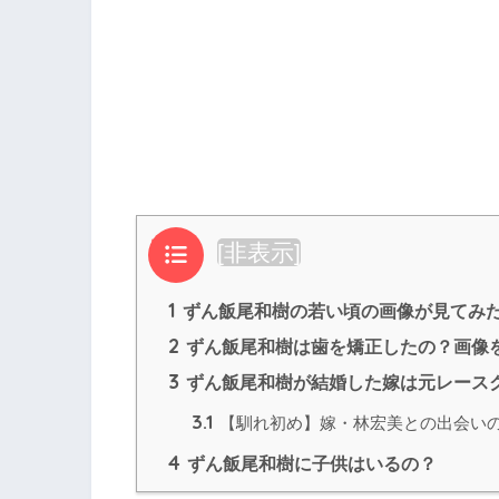
目次
[
非表示
]
1
ずん飯尾和樹の若い頃の画像が見てみ
2
ずん飯尾和樹は歯を矯正したの？画像
3
ずん飯尾和樹が結婚した嫁は元レース
3.1
【馴れ初め】嫁・林宏美との出会い
4
ずん飯尾和樹に子供はいるの？