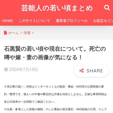
芸能人の若い頃まとめ
HOME
このサイトについて
運営者プロフィール
お役立ちリ
ホーム
俳優
石黒賢の若い頃や現在について。死亡の
噂や嫁・妻の画像が気になる！
2024年7月19日
※本記事の扱い：内容はインターネット上の報道・番組・SNS等の公開情報の要
約・整理です。個人への中傷や断定的な評価を目的としません。正確な事実関係は
各公式発表や一次情報でご確認ください。
※出典・参考にした情報の種類：テレビ番組の発言要約、SNS投稿の引用、ウェブ