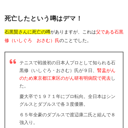
死亡したという噂はデマ！
石黒賢さんに死亡の噂
がありますが、これは
父である石黒
修（いしぐろ おさむ）氏
のことでした。
テニスで戦後初の日本人プロとして知られる石
黒修（いしぐろ・おさむ）氏が９日、
腎盂がん
のため東京都江東区のがん研有明病院で死去
し
た。
慶大卒で１９７１年にプロ転向。全日本はシン
グルスとダブルスで各３度優勝。
６５年全豪のダブルスで渡辺康二氏と組んで８
強入り。