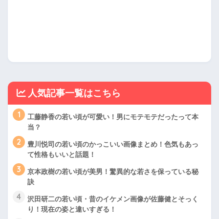
人気記事一覧はこちら
1
工藤静香の若い頃が可愛い！男にモテモテだったって本
当？
2
豊川悦司の若い頃のかっこいい画像まとめ！色気もあっ
て性格もいいと話題！
3
京本政樹の若い頃が美男！驚異的な若さを保っている秘
訣
4
沢田研二の若い頃・昔のイケメン画像が佐藤健とそっく
り！現在の姿と違いすぎる！