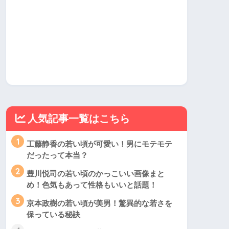
人気記事一覧はこちら
1
工藤静香の若い頃が可愛い！男にモテモテ
だったって本当？
2
豊川悦司の若い頃のかっこいい画像まと
め！色気もあって性格もいいと話題！
3
京本政樹の若い頃が美男！驚異的な若さを
保っている秘訣