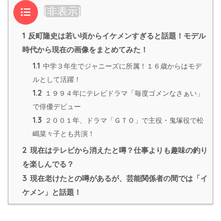
目次
[
非表示
]
1
反町隆史は若い頃からイケメンすぎると話題！モデル
時代から現在の画像をまとめてみた！
1.1
中学３年生でジャニーズに所属！１６歳からはモデ
ルとして活躍！
1.2
１９９４年にテレビドラマ「毎度ゴメンなさぁい」
で俳優デビュー
1.3
２００１年、ドラマ「ＧＴＯ」で主役・鬼塚役で松
嶋菜々子とも共演！
2
現在はテレビから消えたと噂？仕事よりも趣味の釣り
を楽しんでる？
3
現在老けたとの噂があるが、芸能関係者の間では「イ
ケメン」と話題！