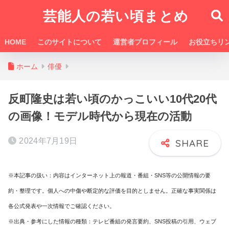
芸能人の若い頃まとめ
HOME
このサイトについて
運営者プロフィール
お役立ちリ
ホーム
俳優
反町隆史は若い頃のかっこいい10代20代
の画像！モデル時代から現在の活動
2024年7月19日
※本記事の扱い：内容はインターネット上の報道・番組・SNS等の公開情報の要
約・整理です。個人への中傷や断定的な評価を目的としません。正確な事実関係は
各公式発表や一次情報でご確認ください。
※出典・参考にした情報の種類：テレビ番組の発言要約、SNS投稿の引用、ウェブ