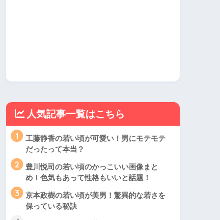
人気記事一覧はこちら
1
工藤静香の若い頃が可愛い！男にモテモテ
だったって本当？
2
豊川悦司の若い頃のかっこいい画像まと
め！色気もあって性格もいいと話題！
3
京本政樹の若い頃が美男！驚異的な若さを
保っている秘訣