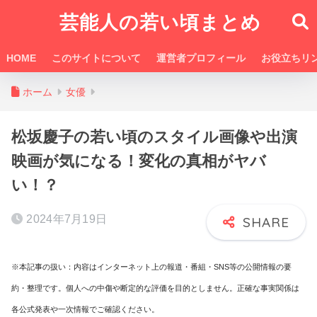
芸能人の若い頃まとめ
HOME
このサイトについて
運営者プロフィール
お役立ちリ
ホーム
女優
松坂慶子の若い頃のスタイル画像や出演
映画が気になる！変化の真相がヤバ
い！？
2024年7月19日
※本記事の扱い：内容はインターネット上の報道・番組・SNS等の公開情報の要
約・整理です。個人への中傷や断定的な評価を目的としません。正確な事実関係は
各公式発表や一次情報でご確認ください。