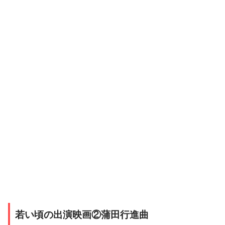
若い頃の出演映画②蒲田行進曲