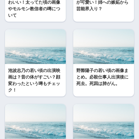
わいい！太ってた頃の画像
が可愛い！姉への嫉妬から
やモルモン教信者の噂につ
芸能界入り？
いて
池波志乃の若い頃の出演映
野際陽子の若い頃の画像ま
画は？昔の体がすごい？顔
とめ。必殺仕事人出演後に
変わったという噂もチェッ
死去。死因は肺がん。
ク！