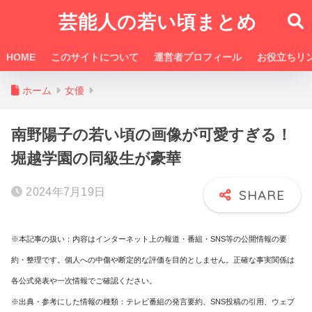
芸能人の若い頃まとめ
HOME
このサイトについて
運営者プロフィール
お役立ちリ
ホーム
女優
南野陽子の若い頃の画像が可愛すぎる！
堀越学園の同級生が豪華
2024年7月19日
※本記事の扱い：内容はインターネット上の報道・番組・SNS等の公開情報の要
約・整理です。個人への中傷や断定的な評価を目的としません。正確な事実関係は
各公式発表や一次情報でご確認ください。
※出典・参考にした情報の種類：テレビ番組の発言要約、SNS投稿の引用、ウェブ